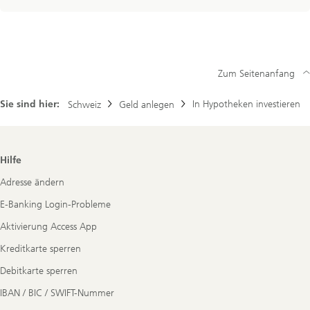
Zum Seitenanfang
Sie sind hier:
In Hypotheken investieren
Schweiz
Geld anlegen
Footer
Hilfe
Navigation
Adresse ändern
E-Banking Login-Probleme
Aktivierung Access App
Kreditkarte sperren
Debitkarte sperren
IBAN / BIC / SWIFT-Nummer