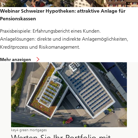
l
a
Webinar Schweizer Hypotheken: attraktive Anlage für
g
Pensionskassen
e
f
ü
Praxisbeispiele: Erfahrungsbericht eines Kunden.
r
Anlagelösungen: direkte und indirekte Anlagemöglichkeiten,
P
e
Kreditprozess und Risikomanagement.
n
s
ü
i
Mehr anzeigen
b
o
e
n
r
s
W
k
e
a
b
s
i
s
n
e
a
n
r
S
c
h
w
key4 green mortgages
e
i