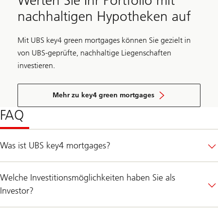
Werten Sie Ihr Portfolio mit
z
nachhaltigen Hypotheken auf
e
r
H
y
Mit UBS key4 green mortgages können Sie gezielt in
p
von UBS-geprüfte, nachhaltige Liegenschaften
o
t
investieren.
h
e
k
e
Mehr zu key4 green mortgages
n
FAQ
Was ist UBS key4 mortgages?
Welche Investitionsmöglichkeiten haben Sie als
Investor?