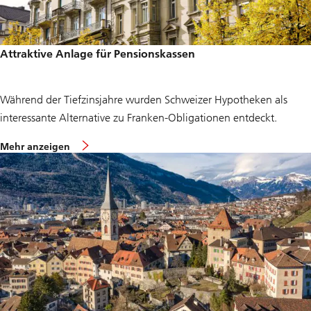
t
f
ü
r
P
Attraktive Anlage für Pensionskassen
e
n
s
i
Während der Tiefzinsjahre wurden Schweizer Hypotheken als
o
n
interessante Alternative zu Franken-Obligationen entdeckt.
s
k
ü
Mehr anzeigen
a
b
s
e
s
r
e
A
n
t
t
r
a
k
t
i
v
e
A
n