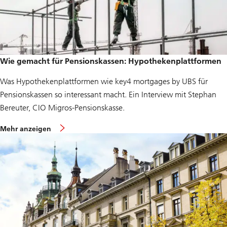
Wie gemacht für Pensionskassen: Hypothekenplattformen
Was Hypothekenplattformen wie key4 mortgages by UBS für
Pensionskassen so interessant macht. Ein Interview mit Stephan
Bereuter, CIO Migros-Pensionskasse.
ü
Mehr anzeigen
b
e
r
W
i
e
g
e
m
a
c
h