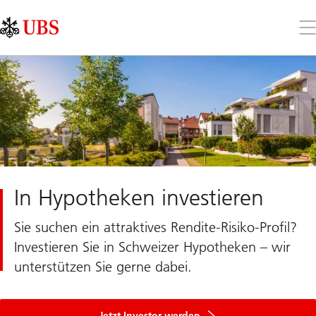
Skip
Content
Links
Area
Öff
Sie
da
Me
In Hypotheken investieren
Sie suchen ein attraktives Rendite-Risiko-Profil?
Investieren Sie in Schweizer Hypotheken – wir
unterstützen Sie gerne dabei.
Jetzt Investor werden