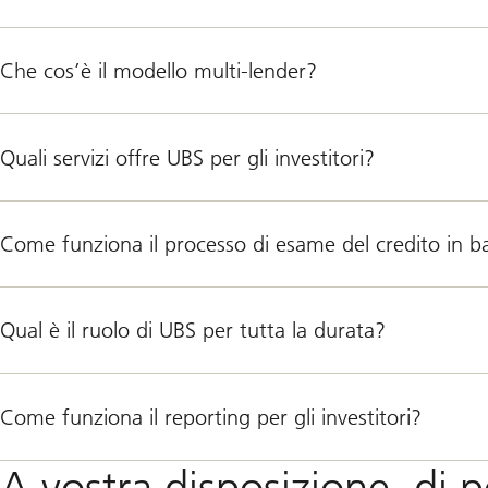
s
i
o
Che cos’è il modello multi-lender?
n
e
:
p
i
Quali servizi offre UBS per gli investitori?
a
t
t
a
Come funziona il processo di esame del credito in ba
f
o
r
m
Qual è il ruolo di UBS per tutta la durata?
e
i
p
o
t
Come funziona il reporting per gli investitori?
e
c
a
A vostra disposizione, di 
r