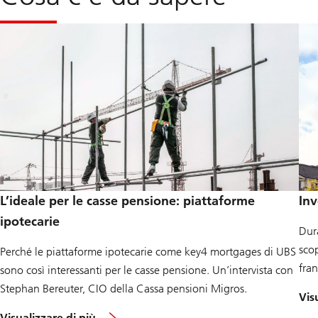
L’ideale per le casse pensione: piattaforme
Inv
ipotecarie
Dura
scop
Perché le piattaforme ipotecarie come key4 mortgages di UBS
fran
sono così interessanti per le casse pensione. Un’intervista con
Stephan Bereuter, CIO della Cassa pensioni Migros.
Vis
c
Visualizzare di più