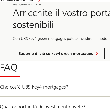
i
key4 green mortgages
r
Arricchite il vostro por
c
a
sostenibili
L
’
i
d
Con UBS key4 green mortgages potete investire in modo mir
e
a
l
e
Saperne di più su key4 green mortgages
p
e
FAQ
r
l
e
c
a
Che cos’è UBS key4 mortgages?
s
s
e
p
e
Quali opportunità di investimento avete?
n