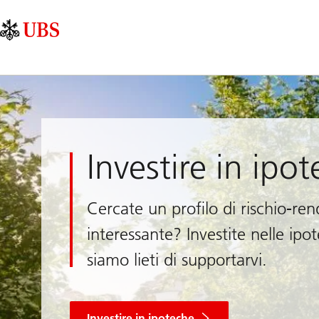
Skip
Content
Navigazione
Links
Area
principale
Investire in ipo
Cercate un profilo di rischio-re
interessante? Investite nelle ipo
siamo lieti di supportarvi.
Investire in ipoteche