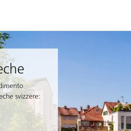
teche
ndimento
teche svizzere: