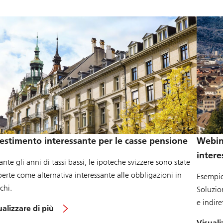
estimento interessante per le casse pensione
Webina
intere
nte gli anni di tassi bassi, le ipoteche svizzere sono state
erte come alternativa interessante alle obbligazioni in
Esempio
chi.
Soluzio
e indire
s
ualizzare di più
u
Visuali