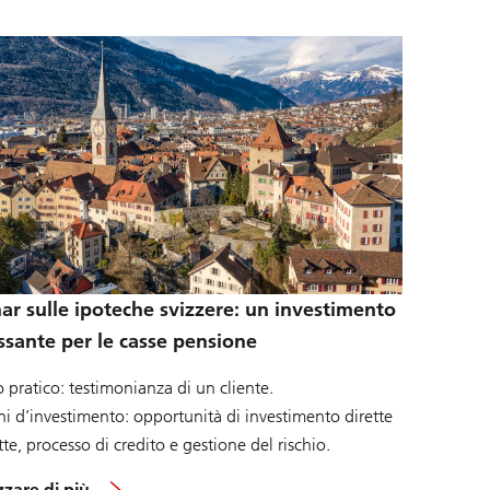
r sulle ipoteche svizzere: un investimento
ssante per le casse pensione
 pratico: testimonianza di un cliente.
ni d’investimento: opportunità di investimento dirette
tte, processo di credito e gestione del rischio.
s
zzare di più