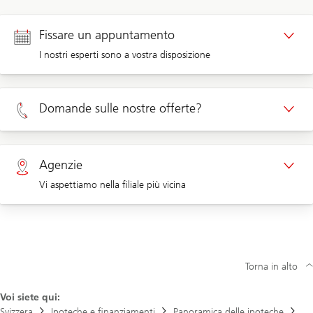
Fissare un appuntamento
I nostri esperti sono a vostra disposizione
Appuntamento clienti privati
Domande sulle nostre offerte?
Appuntamento clienti aziendali
Clienti privati 0800 002 558
Agenzie
Vi aspettiamo nella filiale più vicina
Clienti aziendali 0844 853 003
Agenzie
Torna in alto
Voi siete qui:
Svizzera
Ipoteche e finanziamenti
Panoramica delle ipoteche