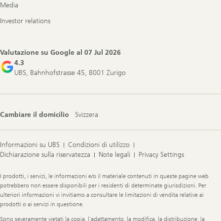
Media
Investor relations
Valutazione su Google al
07 Jul 2026
4.3
UBS, Bahnhofstrasse 45, 8001 Zurigo
Cambiare il domicilio
Svizzera
Informazioni su UBS
Condizioni di utilizzo
Dichiarazione sulla riservatezza
Note legali
Privacy Settings
Legal
I prodotti, i servizi, le informazioni e/o il materiale contenuti in queste pagine web
Information
potrebbero non essere disponibili per i residenti di determinate giurisdizioni. Per
ulteriori informazioni vi invitiamo a consultare le limitazioni di vendita relative ai
prodotti o ai servizi in questione.
Sono severamente vietati la copia, l’adattamento, la modifica, la distribuzione, la