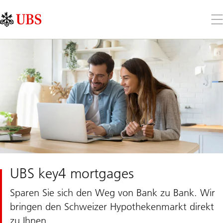
Skip
Content
Links
Area
Öff
Sie
da
Me
UBS key4 mortgages
Sparen Sie sich den Weg von Bank zu Bank. Wir
bringen den Schweizer Hypothekenmarkt direkt
zu Ihnen.