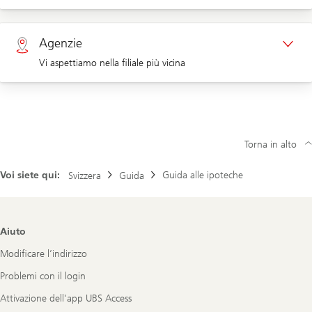
Appuntamento clienti aziendali
Clienti privati 0800 002 558
Agenzie
Vi aspettiamo nella filiale più vicina
Clienti aziendali 0844 853 003
Agenzie
Torna in alto
Voi siete qui:
Guida alle ipoteche
Svizzera
Guida
Footer
Aiuto
Navigation
Modificare l’indirizzo
Problemi con il login
Attivazione dell'app UBS Access