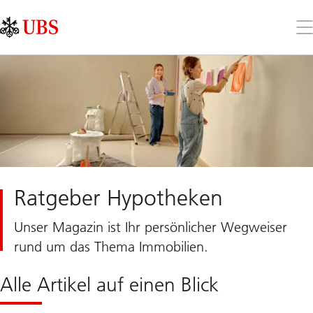
Skip
Content
Links
Area
Öff
Sie
da
Me
Ratgeber Hypotheken
Unser Magazin ist Ihr persönlicher Wegweiser
rund um das Thema Immobilien.
Alle Artikel auf einen Blick