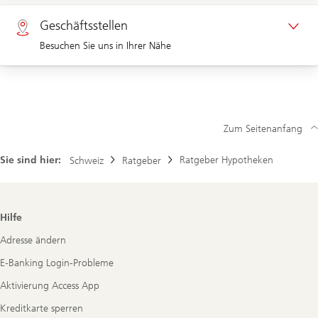
Privatkunden 0800 002 557
Geschäftsstellen
Besuchen Sie uns in Ihrer Nähe
Unternehmen 0844 853 002
Geschäftsstellen
Zum Seitenanfang
Sie sind hier:
Ratgeber Hypotheken
Schweiz
Ratgeber
Footer
Hilfe
Navigation
Adresse ändern
E-Banking Login-Probleme
Aktivierung Access App
Kreditkarte sperren