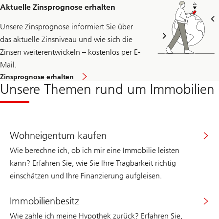
Aktuelle Zinsprognose erhalten
Unsere Zinsprognose informiert Sie über
das aktuelle Zinsniveau und wie sich die
Zinsen weiterentwickeln – kostenlos per E-
Mail.
Hier
Zinsprognose erhalten
gelangen
Unsere Themen rund um Immobilien
Sie
zur
Anmeldeseite
für
UBS
Zinsprognose.
Wohneigentum kaufen
Wie berechne ich, ob ich mir eine Immobilie leisten
kann? Erfahren Sie, wie Sie Ihre Tragbarkeit richtig
einschätzen und Ihre Finanzierung aufgleisen.
Immobilienbesitz
Wie zahle ich meine Hypothek zurück? Erfahren Sie,