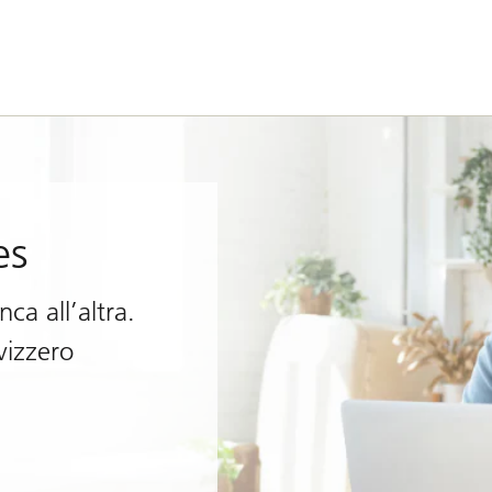
es
ca all’altra.
vizzero