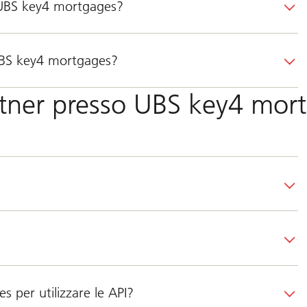
a UBS key4 mortgages?
UBS key4 mortgages?
artner presso UBS key4 mor
 per utilizzare le API?