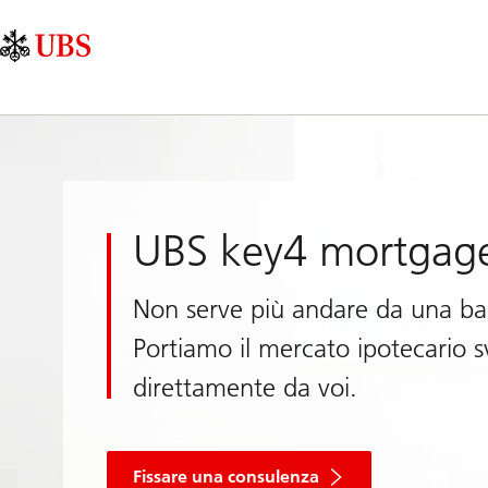
Skip
Content
Navigazione
Links
Area
principale
UBS key4 mortgag
Non serve più andare da una ban
Portiamo il mercato ipotecario s
direttamente da voi.
Fissare una consulenza