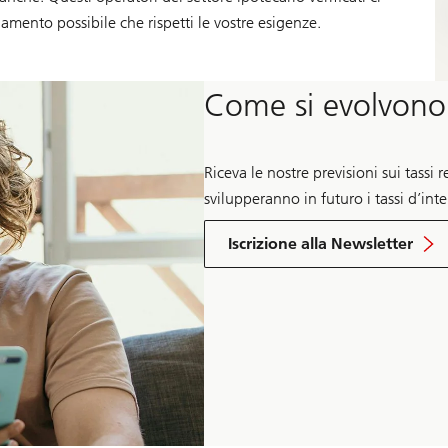
amento possibile che rispetti le vostre esigenze.
Come si evolvono g
Riceva le nostre previsioni sui tass
svilupperanno in futuro i tassi d’inte
della
previsione
Iscrizione alla Newsletter
dei
tassi
d’interesse