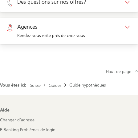
Des questions sur nos offres?
Rendez-vous Clients d'entreprises
Privé 0800 002 556
Agences
Rendez-vous visite près de chez vous
Entreprises 0844 853 001
Agences
Haut de page
Vous êtes ici:
Guide hypothèques
Suisse
Guides
Footer
Aide
Navigation
Changer d’adresse
E-Banking Problèmes de login