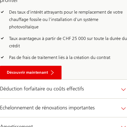
Des taux d’intérêt attrayants pour le remplacement de votre
chauffage fossile ou l’installation d’un système
photovoltaïque
Taux avantageux à partir de CHF 25 000 sur toute la durée du
crédit
Pas de frais de traitement liés à la création du contrat
E
n
Découvrir maintenant
v
i
r
Déduction forfaitaire ou coûts effectifs
o
n
C
h
Echelonnement de rénovations importantes
a
u
f
f
Amortissement
e