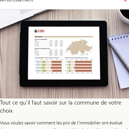
r
e
t
p
r
o
d
u
i
r
e
d
e
l
’
é
l
e
c
t
r
i
Tout ce qu’il faut savoir sur la commune de votre
c
choix
i
t
é
Vous voulez savoir comment les prix de l’immobilier ont évolué
d
e