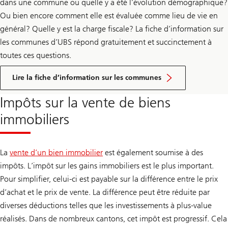
dans une commune ou quelle y a été l’évolution démographique?
m
Ou bien encore comment elle est évaluée comme lieu de vie en
a
n
général? Quelle y est la charge fiscale? La fiche d’information sur
i
è
les communes d’UBS répond gratuitement et succinctement à
r
toutes ces questions.
e
p
Cliquez
l
ici
Lire la fiche d’information sur les communes
u
pour
s
accéder
r
Impôts sur la vente de biens
au
e
guide
s
immobiliers
p
e
c
t
La
vente d’un bien immobilier
est également soumise à des
u
e
impôts. L’impôt sur les gains immobiliers est le plus important.
u
Pour simplifier, celui-ci est payable sur la différence entre le prix
s
e
d’achat et le prix de vente. La différence peut être réduite par
d
u
diverses déductions telles que les investissements à plus-value
c
réalisés. Dans de nombreux cantons, cet impôt est progressif. Cela
l
i